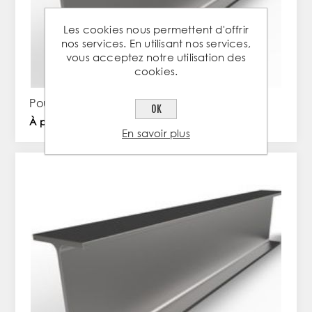
Les cookies nous permettent d'offrir
nos services. En utilisant nos services,
vous acceptez notre utilisation des
cookies.
Poutrelle IPE 100 en acier
OK
À partir de 16,35 € TTC / PC
En savoir plus