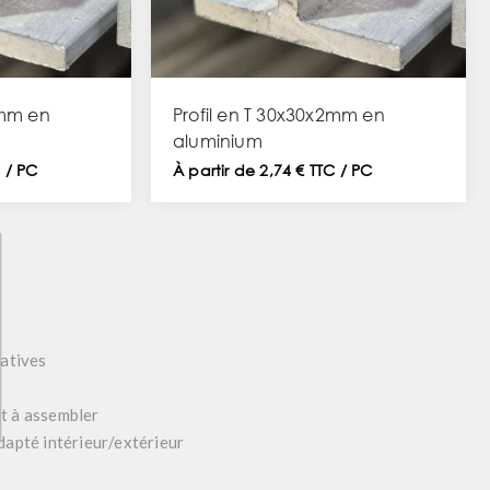
2mm en
Profil en T 30x30x2mm en
aluminium
C / PC
À partir de 2,74 € TTC / PC
ratives
et à assembler
adapté intérieur/extérieur