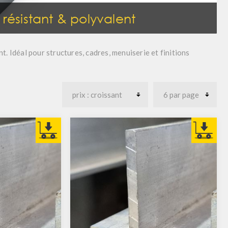
 résistant & polyvalent
t. Idéal pour structures, cadres, menuiserie et finitions