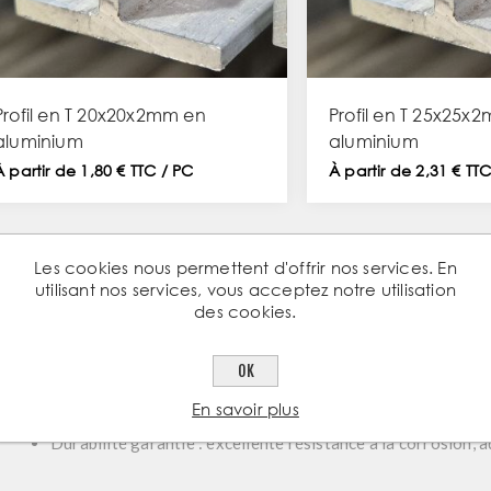
Profil en T 20x20x2mm en
Profil en T 25x25x
aluminium
aluminium
À partir de 1,80 € TTC / PC
À partir de 2,31 € TT
Les cookies nous permettent d'offrir nos services. En
utilisant nos services, vous acceptez notre utilisation
des cookies.
Polyvalent
: idéal pour structures, cadres, menuiserie et finitions déco
OK
En savoir plus
Léger mais robuste
: aluminium extrudé, facile à manipuler 
Durabilité garantie
: excellente résistance à la corrosion, 