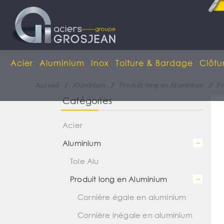
Acier
Aluminium
Inox
Toiture & Bardage
Clôtu
Accueil
/
Aluminium
/
Produit long en Aluminium
/
Pr
Catégories
Acier
Aluminium
Tole Alu
Produit long en Aluminium
Cornière égale en aluminium
Cornière inégale en aluminium