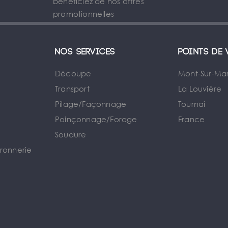
bénéficiez de nos offres
promotionnelles
Nos services
Points de 
Découpe
Mont-Sur-Ma
Transport
La Louvière
Pilage/Façonnage
Tournai
e
Poinçonnage/Forage
France
Soudure
rronnerie