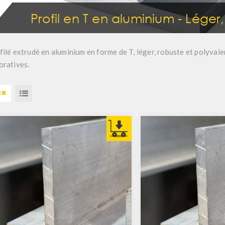
Profil en T en aluminium - Léger,
filé extrudé en aluminium en forme de T, léger, robuste et polyvalen
oratives.