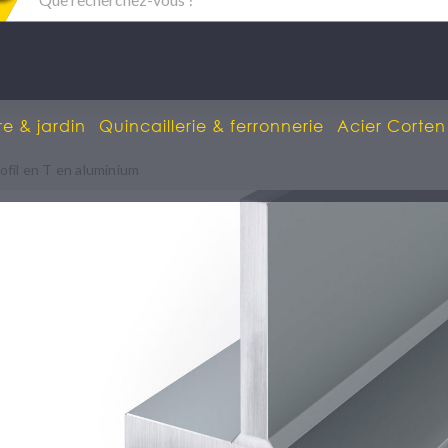
re & jardin
Quincaillerie & ferronnerie
Acier Corten
ofil en T en aluminium