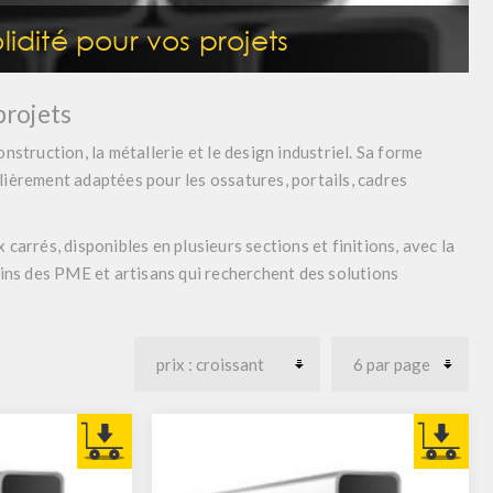
lidité pour vos projets
projets
onstruction, la métallerie et le design industriel. Sa forme
ulièrement adaptées pour les ossatures, portails, cadres
arrés, disponibles en plusieurs sections et finitions, avec la
ins des PME et artisans qui recherchent des solutions