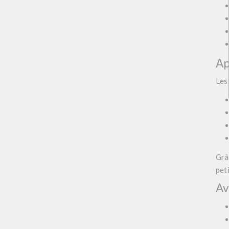
Ap
Les
Grâ
pet
Av