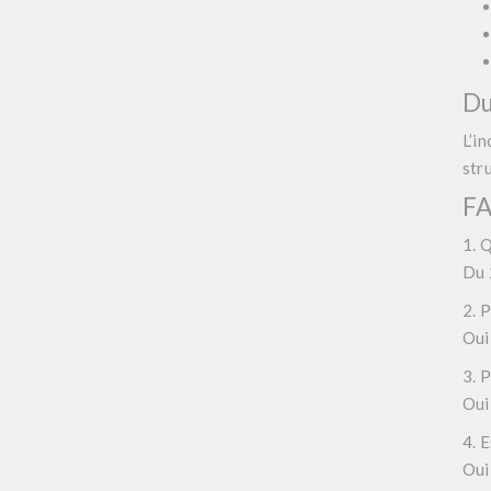
Du
L’i
str
FA
1. 
Du 
2. P
Oui,
3. 
Oui 
4. 
Oui