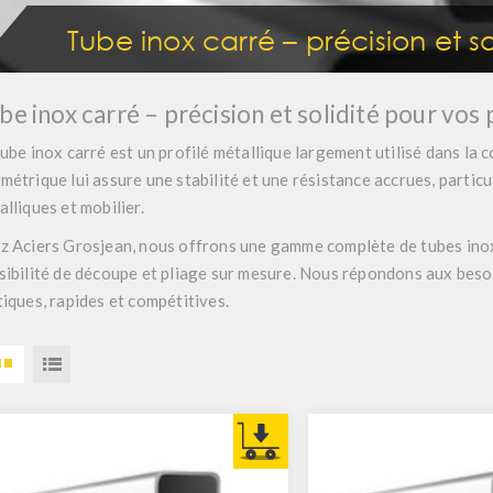
Tube inox carré – précision et so
be inox carré – précision et solidité pour vos 
tube inox carré est un profilé métallique largement utilisé dans la c
métrique lui assure une stabilité et une résistance accrues, partic
alliques et mobilier.
z Aciers Grosjean, nous offrons une gamme complète de tubes inox c
sibilité de découpe et pliage sur mesure. Nous répondons aux beso
tiques, rapides et compétitives.