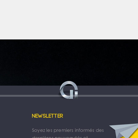
Newsletter
Soyez les premiers informés des
dernières nouveautés et