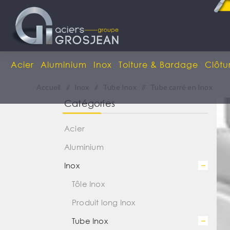
Acier
Aluminium
Inox
Toiture & Bardage
Clôtu
Accueil
/
Inox
/
Tube Inox
/
Tube carré en Inox
Catégories
Acier
Aluminium
Inox
Tôle Inox
Produit long Inox
Tube Inox