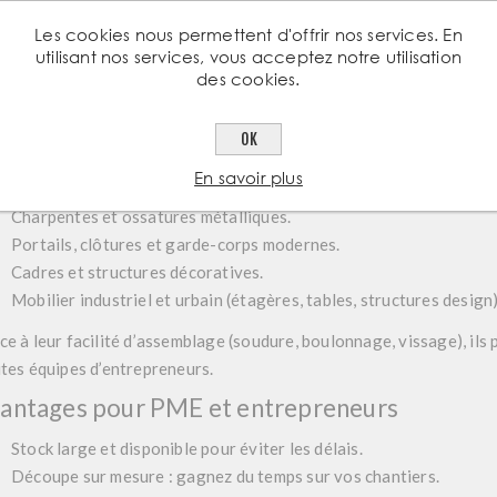
Sections carrées : du petit 20x20 mm au grand format structurel.
Les cookies nous permettent d'offrir nos services. En
Longueurs standards : 6 m ou recoupées à vos dimensions.
utilisant nos services, vous acceptez notre utilisation
Épaisseurs : adaptées aux projets décoratifs ou structurels.
des cookies.
Finitions : brut, brossé satiné, poli miroir
plications concrètes
OK
 tubes inox carrés s’adaptent à une grande variété de projets :
En savoir plus
Charpentes et ossatures métalliques.
Portails, clôtures et garde-corps modernes.
Cadres et structures décoratives.
Mobilier industriel et urbain (étagères, tables, structures design)
ce à leur facilité d’assemblage (soudure, boulonnage, vissage), il
ites équipes d’entrepreneurs.
antages pour PME et entrepreneurs
Stock large et disponible pour éviter les délais.
Découpe sur mesure : gagnez du temps sur vos chantiers.