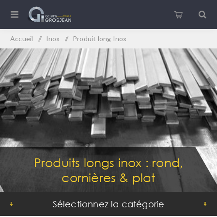
Accueil
/
Inox
/
Produit long Inox
Produits longs inox : rond,
cornières & plat
Sélectionnez la catégorie