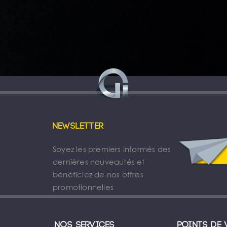
Newsletter
Soyez les premiers informés des
dernières nouveautés et
bénéficiez de nos offres
promotionnelles
Nos services
Points de 