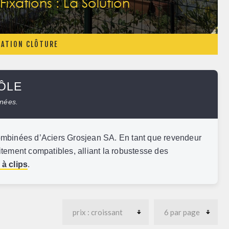
ixations : La Solution
XATION CLÔTURE
ÔLE
nnées.
combinées d’
Aciers Grosjean SA
. En tant que revendeur
tement compatibles, alliant la robustesse des
à clips
.