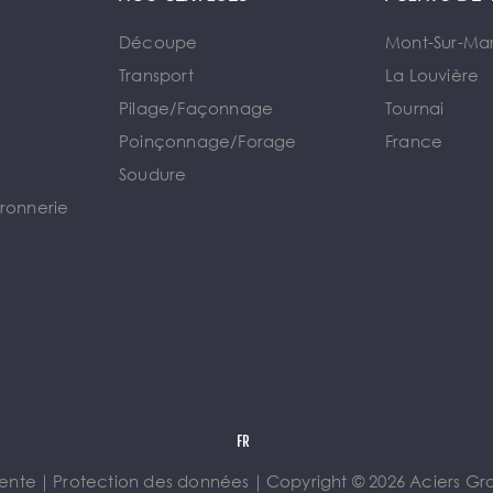
Découpe
Mont-Sur-Ma
Transport
La Louvière
Pilage/Façonnage
Tournai
e
Poinçonnage/Forage
France
Soudure
rronnerie
vente
｜
Protection des données
｜
Copyright © 2026 Aciers Gros