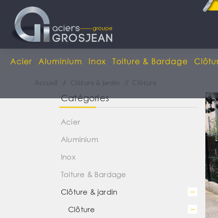
Acier
Aluminium
Inox
Toiture & Bardage
Clôtu
Accueil
/
Clôture & jardin
/
Clôture
Catégories
Acier
Aluminium
Inox
Toiture & Bardage
Clôture & jardin
Clôture