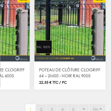
RE CLOGRIFF
POTEAU DE CLÔTURE CLOGRIFF
AL 6005
64 – 2M00 - NOIR RAL 9005
22,55 € TTC / PC
1
2
3
4
5
Fin