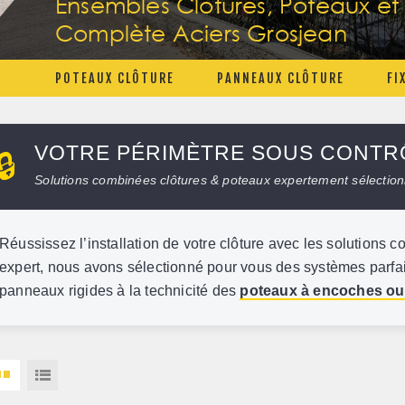
Ensembles Clôtures, Poteaux et F
Complète Aciers Grosjean
POTEAUX CLÔTURE
PANNEAUX CLÔTURE
FI
VOTRE PÉRIMÈTRE SOUS CONTR
🔒
Solutions combinées clôtures & poteaux expertement sélectio
Réussissez l’installation de votre clôture avec les solutions 
expert, nous avons sélectionné pour vous des systèmes parfai
panneaux rigides à la technicité des
poteaux à encoches ou 