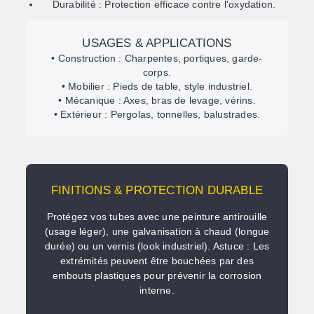
Durabilité :
Protection efficace contre l'oxydation.
USAGES & APPLICATIONS
•
Construction :
Charpentes, portiques, garde-
corps.
•
Mobilier :
Pieds de table, style industriel.
•
Mécanique :
Axes, bras de levage, vérins.
•
Extérieur :
Pergolas, tonnelles, balustrades.
FINITIONS & PROTECTION DURABLE
Protégez vos tubes avec une
peinture antirouille
(usage léger), une
galvanisation à chaud
(longue
durée) ou un
vernis
(look industriel).
Astuce : Les
extrémités peuvent être bouchées par des
embouts plastiques pour prévenir la corrosion
interne.