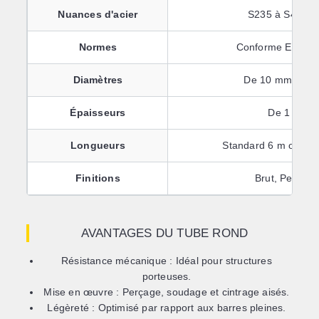
Nuances d'acier
S235 à S460 (s
Normes
Conforme EN 102
Diamètres
De 10 mm à pl
Épaisseurs
De 1 mm 
Longueurs
Standard 6 m ou cou
Finitions
Brut, Peint o
AVANTAGES DU TUBE ROND
Résistance mécanique :
Idéal pour structures
porteuses.
Mise en œuvre :
Perçage, soudage et cintrage aisés.
Légèreté :
Optimisé par rapport aux barres pleines.