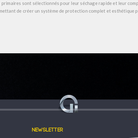
 primaires sont sélectionnés pour leur séchage rapide et leur comp
mettant de créer un système de protection complet et esthétique p
Newsletter