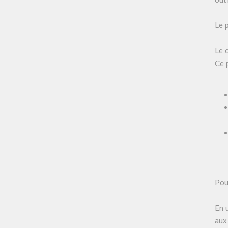
Le p
Le 
Ce p
Pou
En 
aux 