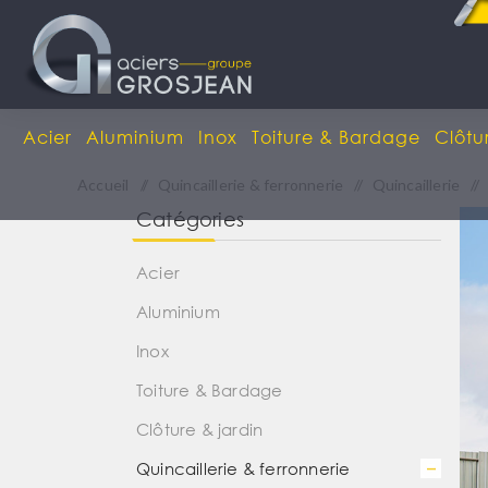
Acier
Aluminium
Inox
Toiture & Bardage
Clôtu
Accueil
/
Quincaillerie & ferronnerie
/
Quincaillerie
/
Catégories
Acier
Aluminium
Inox
Toiture & Bardage
Clôture & jardin
Quincaillerie & ferronnerie