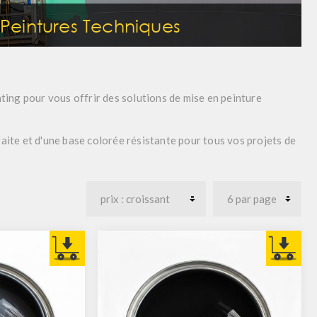
t Peintures Techniques
ating
pour vous offrir des solutions de mise en peinture
faite et d'une base colorée résistante pour tous vos projets de