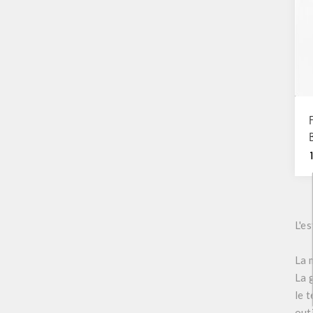
L'e
La 
La
le 
out