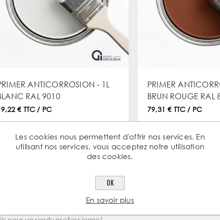
PRIMER ANTICORROSION - 1L
PRIMER ANTICORRO
BLANC RAL 9010
BRUN ROUGE RAL 
19,22 € TTC / PC
79,31 € TTC / PC
Les cookies nous permettent d'offrir nos services. En
utilisant nos services, vous acceptez notre utilisation
des cookies.
sthétique alliée à la performance industrielle
mise en peinture de l'acier ne doit jamais se faire au détriment de s
OK
 gamme
Couleur
d'Aciers Grosjean repose sur des formulations chi
En savoir plus
temps. Que ce soit pour des éléments de ferronnerie, des structures
ils pour un rendu professionnel.