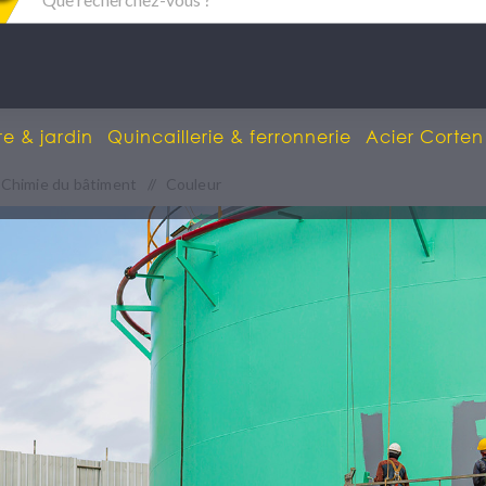
re & jardin
Quincaillerie & ferronnerie
Acier Corten
Chimie du bâtiment
/
Couleur