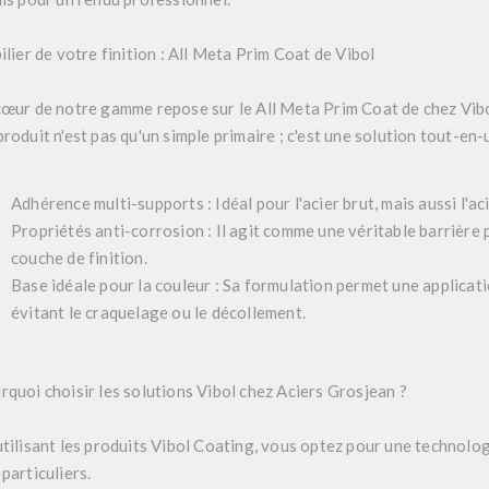
ilier de votre finition : All Meta Prim Coat de Vibol
cœur de notre gamme repose sur le
All Meta Prim Coat
de chez
Vib
roduit n'est pas qu'un simple primaire ; c'est une solution tout-en-u
Adhérence multi-supports :
Idéal pour l'acier brut, mais aussi l'ac
Propriétés anti-corrosion :
Il agit comme une véritable barrière p
couche de finition.
Base idéale pour la couleur :
Sa formulation permet une applicatio
évitant le craquelage ou le décollement.
rquoi choisir les solutions Vibol chez Aciers Grosjean ?
utilisant les produits
Vibol Coating
, vous optez pour une technolog
particuliers.