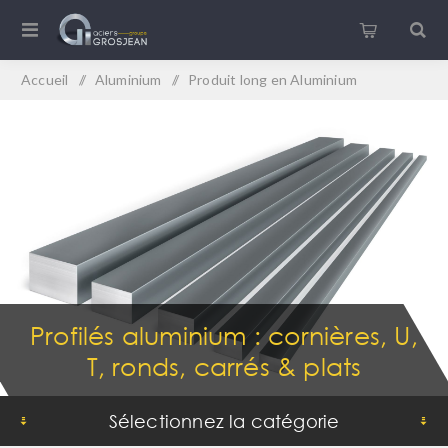
Accueil
/
Aluminium
/
Produit long en Aluminium
Profilés aluminium : cornières, U,
T, ronds, carrés & plats
Sélectionnez la catégorie