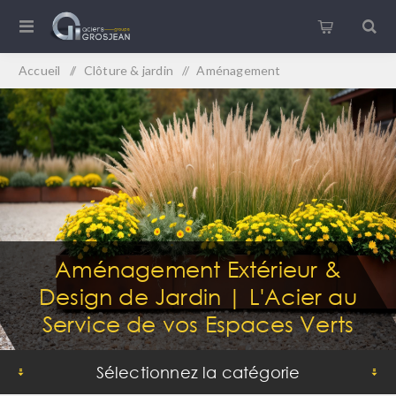
Accueil
/
Clôture & jardin
/
Aménagement
Aménagement Extérieur &
Design de Jardin | L'Acier au
Service de vos Espaces Verts
Sélectionnez la catégorie