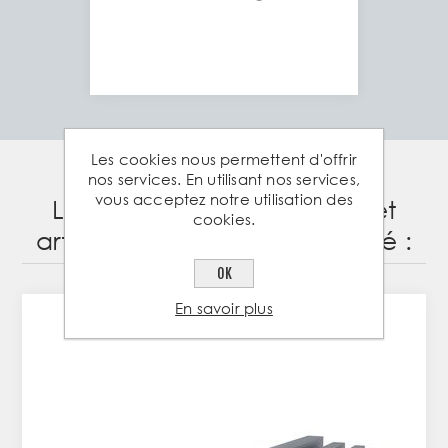
Les cookies nous permettent d'offrir
nos services. En utilisant nos services,
vous acceptez notre utilisation des
Les clients ayant acheté cet
cookies.
article ont également acheté :
OK
En savoir plus