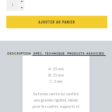
AJOUTER AU PANIER
Description
Spéc. technique
Produits associés
A: 25 mm
B: 25 mm
C: 3 mm
Sa forme carrée lui confère
une grande rigidité, idéale
pour les cadres, supports et