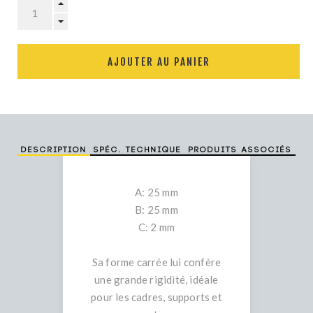
AJOUTER AU PANIER
Description
Spéc. technique
Produits associés
A: 25 mm
B: 25 mm
C: 2 mm
Sa forme carrée lui confère
une grande rigidité, idéale
pour les cadres, supports et