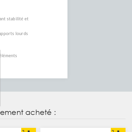
nt stabilité et
supports lourds
 éléments
alement acheté :