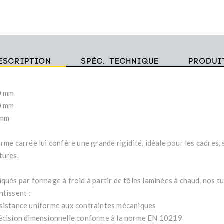
escription
Spéc. technique
Produi
0 mm
0 mm
 mm
rme carrée lui confère une grande rigidité, idéale pour les cadres,
tures.
iqués par formage à froid à partir de tôles laminées à chaud, nos t
ntissent :
sistance uniforme aux contraintes mécaniques
écision dimensionnelle conforme à la norme EN 10219