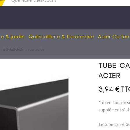
re & jardin
Quincaillerie & ferronnerie
Acier Corten
rré 30x30x2mm en acier
Tube c
acier
3,94 € T
*attention, un s
supplément s’af
Le tube carré 3