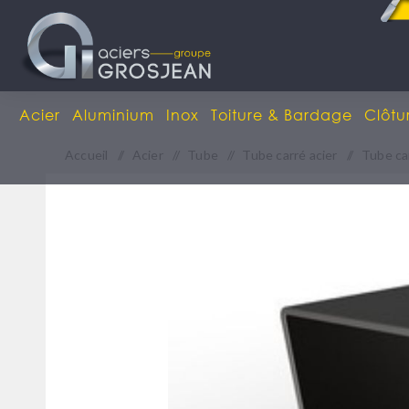
Acier
Aluminium
Inox
Toiture & Bardage
Clôtu
Accueil
/
Acier
/
Tube
/
Tube carré acier
/
Tube ca