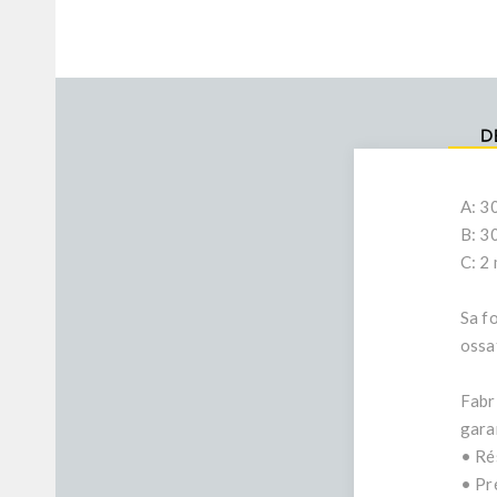
D
A: 3
B: 3
C: 2
Sa fo
ossa
Fabr
gara
• Ré
• Pr