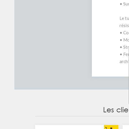
• Sur
Le t
résis
• Co
• Mob
• Str
• Fe
arch
Les cli