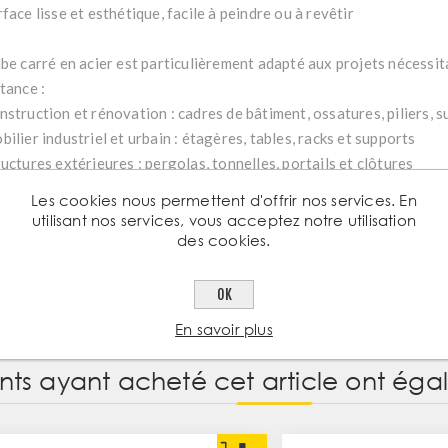
face lisse et esthétique, facile à peindre ou à revêtir
ube carré en acier est particulièrement adapté aux projets nécessita
tance :
nstruction et rénovation : cadres de bâtiment, ossatures, piliers, 
ilier industriel et urbain : étagères, tables, racks et supports
uctures extérieures : pergolas, tonnelles, portails et clôtures
rronnerie décorative : structures rectangulaires pour barrières et
Les cookies nous permettent d'offrir nos services. En
itecturaux
utilisant nos services, vous acceptez notre utilisation
des cookies.
OK
En savoir plus
ents ayant acheté cet article ont ég