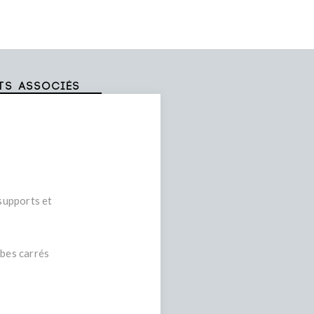
ts associés
 supports et
ubes carrés